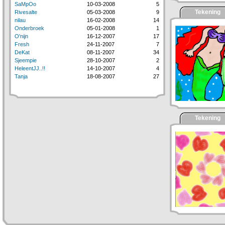
SaMpOo
10-03-2008
5
Tekening
Rivesalte
05-03-2008
9
nilau
16-02-2008
14
Onderbroek
05-01-2008
1
O'nijn
16-12-2007
17
Fresh
24-11-2007
7
DeKat
08-11-2007
34
Sjeempie
28-10-2007
2
HeleentJJ..!!
14-10-2007
4
Tanja
18-08-2007
27
Tekening