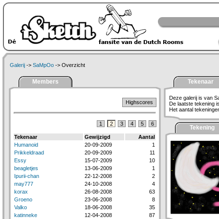
Galerij
->
SaMpOo
-> Overzicht
Members
Tekenaar
Deze galerij is van
Highscores
De laatste tekening 
Het aantal tekeningen 
1
2
3
4
5
6
Tekening
Tekenaar
Gewijzigd
Aantal
Humanoid
20-09-2009
1
Prikkeldraad
20-09-2009
11
Essy
15-07-2009
10
beagletjes
13-06-2009
1
Ipurii-chan
22-12-2008
2
may777
24-10-2008
4
korax
26-08-2008
63
Groeno
23-06-2008
8
Valko
18-06-2008
35
katinneke
12-04-2008
87