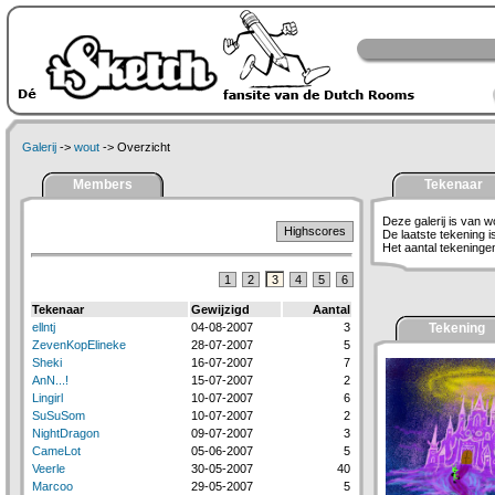
Galerij
->
wout
-> Overzicht
Members
Tekenaar
Deze galerij is van w
Highscores
De laatste tekening 
Het aantal tekeningen 
1
2
3
4
5
6
Tekenaar
Gewijzigd
Aantal
ellntj
04-08-2007
3
Tekening
ZevenKopElineke
28-07-2007
5
Sheki
16-07-2007
7
AnN...!
15-07-2007
2
Lingirl
10-07-2007
6
SuSuSom
10-07-2007
2
NightDragon
09-07-2007
3
CameLot
05-06-2007
5
Veerle
30-05-2007
40
Marcoo
29-05-2007
5