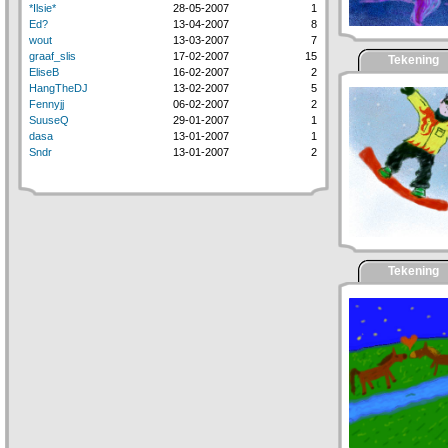
*Ilsie*
28-05-2007
1
Ed?
13-04-2007
8
wout
13-03-2007
7
graaf_slis
17-02-2007
15
Tekening
EliseB
16-02-2007
2
HangTheDJ
13-02-2007
5
Fennyjj
06-02-2007
2
SuuseQ
29-01-2007
1
dasa
13-01-2007
1
Sndr
13-01-2007
2
Tekening