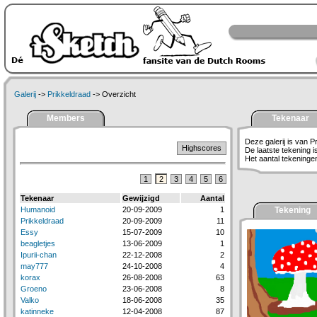
Galerij
->
Prikkeldraad
-> Overzicht
Members
Tekenaar
Deze galerij is van P
Highscores
De laatste tekening 
Het aantal tekeningen 
1
2
3
4
5
6
Tekenaar
Gewijzigd
Aantal
Humanoid
20-09-2009
1
Tekening
Prikkeldraad
20-09-2009
11
Essy
15-07-2009
10
beagletjes
13-06-2009
1
Ipurii-chan
22-12-2008
2
may777
24-10-2008
4
korax
26-08-2008
63
Groeno
23-06-2008
8
Valko
18-06-2008
35
katinneke
12-04-2008
87