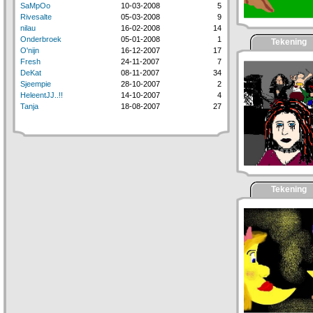
SaMpOo
10-03-2008
5
Rivesalte
05-03-2008
9
nilau
16-02-2008
14
Onderbroek
05-01-2008
1
Tekening
O'nijn
16-12-2007
17
Fresh
24-11-2007
7
DeKat
08-11-2007
34
Sjeempie
28-10-2007
2
HeleentJJ..!!
14-10-2007
4
Tanja
18-08-2007
27
Tekening