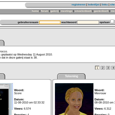
registreren
|
ledenlijst
|
links
|
sit
home
|
forum
|
galerij
|
meetings
|
smoelenboek
|
gastenboek
|
me
gebruikersnaam
wachtwoord
opslaan
irocco.
is geplaatst op Wednesday 11 August 2010.
dat in deze galerij staat is 38.
1
2
3
4
Tekening
Woord:
Woord:
Score
Mevrouw
Datum:
Datum:
11-08-2010 om 02:33:32
08-08-2010 om 
Views:
6.574
Views:
6.312
Reacties:
4
Reacties:
0