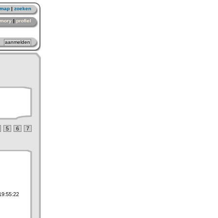
emap
|
zoeken
mory
|
profiel
5
6
7
19:55:22