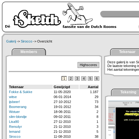
Galerij
->
Sirocco
-> Overzicht
Members
Tekenaar
Deze galerij is van S
Highscores
De laatste tekening 
Het aantal tekeningen 
1
2
3
4
5
6
Tekenaar
Gewijzigd
Aantal
Fokke & Sukke
11-05-2020
1.187
Tekening
witse
06-01-2014
29
ijsbeer!
27-10-2012
73
Boomerang
19-01-2012
34
Wotuer
18-06-2011
2
slim-blondje
09-02-2011
8
Lisa90
27-11-2010
1
Rensdyr
21-11-2010
3
Iemand
21-11-2010
5
Sirocco
11-08-2010
38