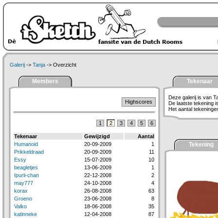
Galerij
->
Tanja
-> Overzicht
Members
Tekenaar
Deze galerij is van T
Highscores
De laatste tekening 
Het aantal tekeningen 
1
2
3
4
5
6
Tekenaar
Gewijzigd
Aantal
Humanoid
20-09-2009
1
Tekening
Prikkeldraad
20-09-2009
11
Essy
15-07-2009
10
beagletjes
13-06-2009
1
Ipurii-chan
22-12-2008
2
may777
24-10-2008
4
korax
26-08-2008
63
Groeno
23-06-2008
8
Valko
18-06-2008
35
katinneke
12-04-2008
87