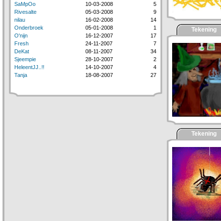
SaMpOo
10-03-2008
5
Rivesalte
05-03-2008
9
nilau
16-02-2008
14
Onderbroek
05-01-2008
1
Tekening
O'nijn
16-12-2007
17
Fresh
24-11-2007
7
DeKat
08-11-2007
34
Sjeempie
28-10-2007
2
HeleentJJ..!!
14-10-2007
4
Tanja
18-08-2007
27
Tekening