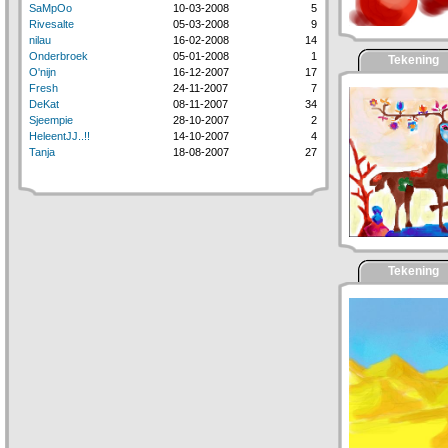
SaMpOo
10-03-2008
5
Rivesalte
05-03-2008
9
nilau
16-02-2008
14
Onderbroek
05-01-2008
1
Tekening
O'nijn
16-12-2007
17
Fresh
24-11-2007
7
DeKat
08-11-2007
34
Sjeempie
28-10-2007
2
HeleentJJ..!!
14-10-2007
4
Tanja
18-08-2007
27
Tekening