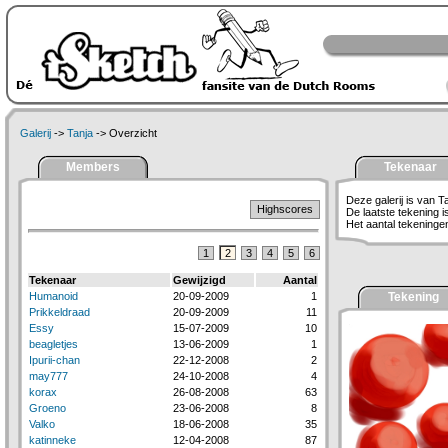
Galerij
->
Tanja
-> Overzicht
Members
Tekenaar
Deze galerij is van T
Highscores
De laatste tekening 
Het aantal tekeningen 
1
2
3
4
5
6
Tekenaar
Gewijzigd
Aantal
Humanoid
20-09-2009
1
Tekening
Prikkeldraad
20-09-2009
11
Essy
15-07-2009
10
beagletjes
13-06-2009
1
Ipurii-chan
22-12-2008
2
may777
24-10-2008
4
korax
26-08-2008
63
Groeno
23-06-2008
8
Valko
18-06-2008
35
katinneke
12-04-2008
87