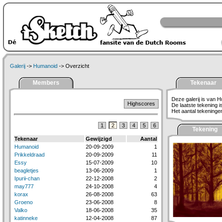
Galerij
->
Humanoid
-> Overzicht
Members
Tekenaar
Deze galerij is van 
Highscores
De laatste tekening 
Het aantal tekeningen 
1
2
3
4
5
6
Tekening
Tekenaar
Gewijzigd
Aantal
Humanoid
20-09-2009
1
Prikkeldraad
20-09-2009
11
Essy
15-07-2009
10
beagletjes
13-06-2009
1
Ipurii-chan
22-12-2008
2
may777
24-10-2008
4
korax
26-08-2008
63
Groeno
23-06-2008
8
Valko
18-06-2008
35
katinneke
12-04-2008
87