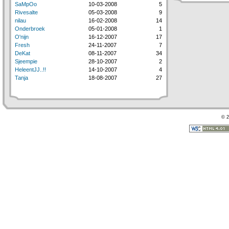
SaMpOo
10-03-2008
5
Rivesalte
05-03-2008
9
nilau
16-02-2008
14
Onderbroek
05-01-2008
1
O'nijn
16-12-2007
17
Fresh
24-11-2007
7
DeKat
08-11-2007
34
Sjeempie
28-10-2007
2
HeleentJJ..!!
14-10-2007
4
Tanja
18-08-2007
27
© 2