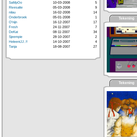
SaMpOo
10-03-2008
5
Rivesalte
05-03-2008
9
nilau
16-02-2008
14
Onderbroek
05-01-2008
1
Tekening
O'nijn
16-12-2007
17
Fresh
24-11-2007
7
DeKat
08-11-2007
34
Sjeempie
28-10-2007
2
HeleentJJ..!!
14-10-2007
4
Tanja
18-08-2007
27
Tekening