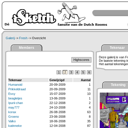
Galerij
->
Fresh
-> Overzicht
Members
Tekenaar
Deze galerij is van F
Highscores
De laatste tekening 
Het aantal tekeningen 
1
2
3
4
5
6
Tekenaar
Gewijzigd
Aantal
Humanoid
20-09-2009
1
Tekening
Prikkeldraad
20-09-2009
11
Essy
15-07-2009
10
beagletjes
13-06-2009
1
Ipurii-chan
22-12-2008
2
may777
24-10-2008
4
korax
26-08-2008
63
Groeno
23-06-2008
8
Valko
18-06-2008
35
katinneke
12-04-2008
87