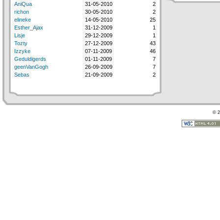
AniQua
31-05-2010
2
richon
30-05-2010
2
elineke
14-05-2010
25
Esther_Ajax
31-12-2009
1
Lisje
29-12-2009
1
Tozty
27-12-2009
43
Izzyke
07-11-2009
46
Geduldigerds
01-11-2009
7
geenVanGogh
26-09-2009
7
Sebas
21-09-2009
2
© 2