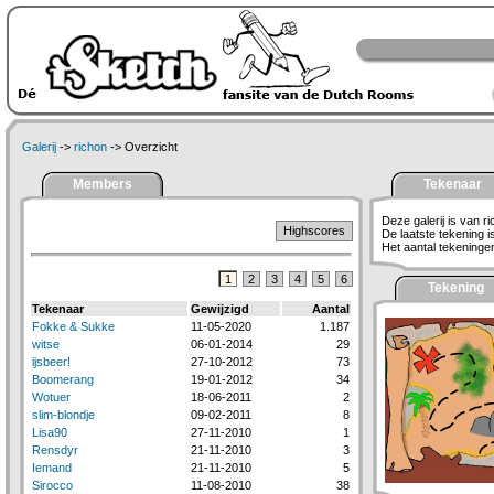
Galerij
->
richon
-> Overzicht
Members
Tekenaar
Deze galerij is van ri
Highscores
De laatste tekening 
Het aantal tekeningen 
1
2
3
4
5
6
Tekening
Tekenaar
Gewijzigd
Aantal
Fokke & Sukke
11-05-2020
1.187
witse
06-01-2014
29
ijsbeer!
27-10-2012
73
Boomerang
19-01-2012
34
Wotuer
18-06-2011
2
slim-blondje
09-02-2011
8
Lisa90
27-11-2010
1
Rensdyr
21-11-2010
3
Iemand
21-11-2010
5
Sirocco
11-08-2010
38