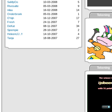
SaMpOo
10-03-2008
5
Rivesalte
05-03-2008
9
nilau
16-02-2008
14
Onderbroek
05-01-2008
1
Tekening
O'nijn
16-12-2007
17
Fresh
24-11-2007
7
DeKat
08-11-2007
34
Sjeempie
28-10-2007
2
HeleentJJ..!!
14-10-2007
4
Tanja
18-08-2007
27
Tekening