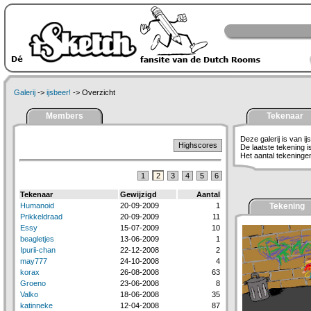
Galerij
->
ijsbeer!
-> Overzicht
Members
Tekenaar
Deze galerij is van ij
Highscores
De laatste tekening 
Het aantal tekeningen 
1
2
3
4
5
6
Tekenaar
Gewijzigd
Aantal
Humanoid
20-09-2009
1
Tekening
Prikkeldraad
20-09-2009
11
Essy
15-07-2009
10
beagletjes
13-06-2009
1
Ipurii-chan
22-12-2008
2
may777
24-10-2008
4
korax
26-08-2008
63
Groeno
23-06-2008
8
Valko
18-06-2008
35
katinneke
12-04-2008
87