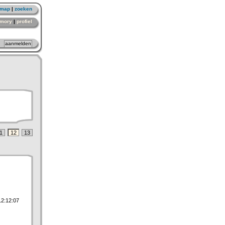
emap
|
zoeken
mory
|
profiel
1
12
13
12:12:07