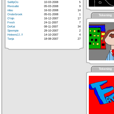
SaMpOo
10-03-2008
5
Rivesalte
05-03-2008
9
nilau
16-02-2008
14
Onderbroek
05-01-2008
1
Tekening
O'nijn
16-12-2007
17
Fresh
24-11-2007
7
DeKat
08-11-2007
34
Sjeempie
28-10-2007
2
HeleentJJ..!!
14-10-2007
4
Tanja
18-08-2007
27
Tekening