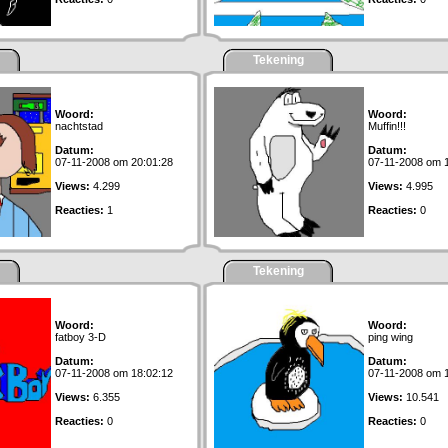
Tekening
Woord:
Woord:
nachtstad
Muffin!!!
Datum:
Datum:
07-11-2008 om 20:01:28
07-11-2008 om 
Views:
4.299
Views:
4.995
Reacties:
1
Reacties:
0
Tekening
Woord:
Woord:
fatboy 3-D
ping wing
Datum:
Datum:
07-11-2008 om 18:02:12
07-11-2008 om 
Views:
6.355
Views:
10.541
Reacties:
0
Reacties:
0