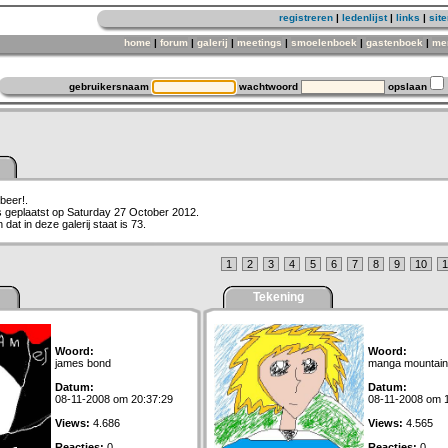
registreren
|
ledenlijst
|
links
|
sit
home
|
forum
|
galerij
|
meetings
|
smoelenboek
|
gastenboek
|
me
gebruikersnaam
wachtwoord
opslaan
sbeer!.
is geplaatst op Saturday 27 October 2012.
dat in deze galerij staat is 73.
1
2
3
4
5
6
7
8
9
10
1
Tekening
Woord:
Woord:
james bond
manga mountain
Datum:
Datum:
08-11-2008 om 20:37:29
08-11-2008 om 
Views:
4.686
Views:
4.565
Reacties:
0
Reacties:
0