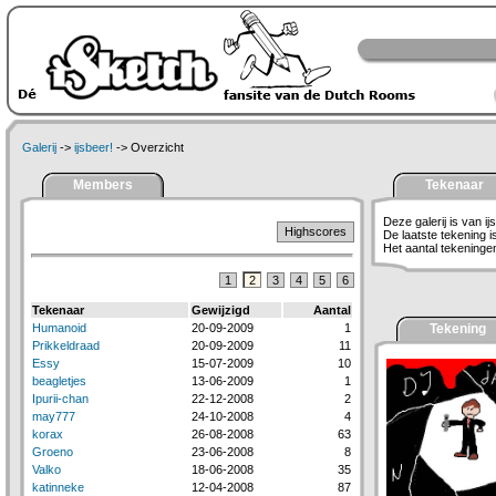
Galerij
->
ijsbeer!
-> Overzicht
Members
Tekenaar
Deze galerij is van ij
Highscores
De laatste tekening 
Het aantal tekeningen 
1
2
3
4
5
6
Tekenaar
Gewijzigd
Aantal
Humanoid
20-09-2009
1
Tekening
Prikkeldraad
20-09-2009
11
Essy
15-07-2009
10
beagletjes
13-06-2009
1
Ipurii-chan
22-12-2008
2
may777
24-10-2008
4
korax
26-08-2008
63
Groeno
23-06-2008
8
Valko
18-06-2008
35
katinneke
12-04-2008
87