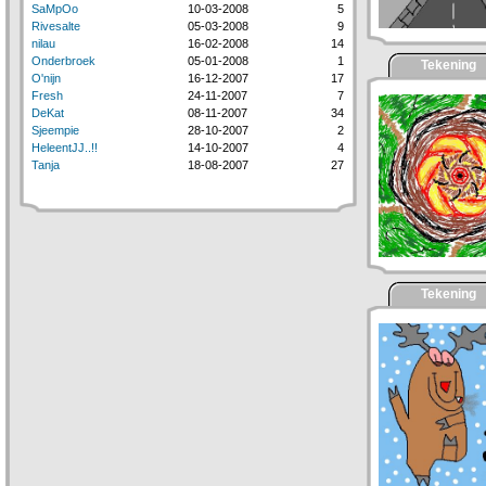
SaMpOo
10-03-2008
5
Rivesalte
05-03-2008
9
nilau
16-02-2008
14
Onderbroek
05-01-2008
1
Tekening
O'nijn
16-12-2007
17
Fresh
24-11-2007
7
DeKat
08-11-2007
34
Sjeempie
28-10-2007
2
HeleentJJ..!!
14-10-2007
4
Tanja
18-08-2007
27
Tekening