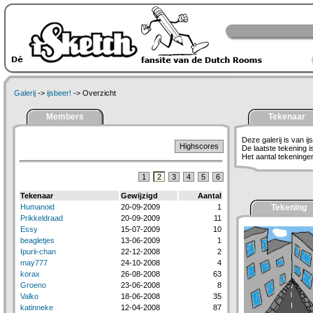
Galerij
->
ijsbeer!
-> Overzicht
Members
Tekenaar
Deze galerij is van ij
Highscores
De laatste tekening 
Het aantal tekeningen 
1
2
3
4
5
6
Tekenaar
Gewijzigd
Aantal
Humanoid
20-09-2009
1
Tekening
Prikkeldraad
20-09-2009
11
Essy
15-07-2009
10
beagletjes
13-06-2009
1
Ipurii-chan
22-12-2008
2
may777
24-10-2008
4
korax
26-08-2008
63
Groeno
23-06-2008
8
Valko
18-06-2008
35
katinneke
12-04-2008
87