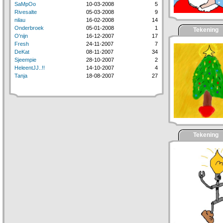
SaMpOo
10-03-2008
5
Rivesalte
05-03-2008
9
nilau
16-02-2008
14
Onderbroek
05-01-2008
1
Tekening
O'nijn
16-12-2007
17
Fresh
24-11-2007
7
DeKat
08-11-2007
34
Sjeempie
28-10-2007
2
HeleentJJ..!!
14-10-2007
4
Tanja
18-08-2007
27
Tekening