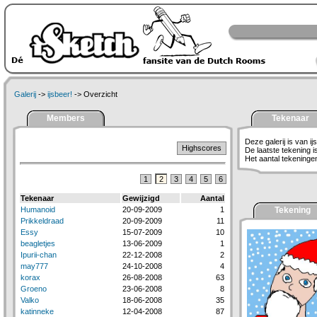
Galerij
->
ijsbeer!
-> Overzicht
Members
Tekenaar
Deze galerij is van ij
Highscores
De laatste tekening 
Het aantal tekeningen 
1
2
3
4
5
6
Tekenaar
Gewijzigd
Aantal
Humanoid
20-09-2009
1
Tekening
Prikkeldraad
20-09-2009
11
Essy
15-07-2009
10
beagletjes
13-06-2009
1
Ipurii-chan
22-12-2008
2
may777
24-10-2008
4
korax
26-08-2008
63
Groeno
23-06-2008
8
Valko
18-06-2008
35
katinneke
12-04-2008
87