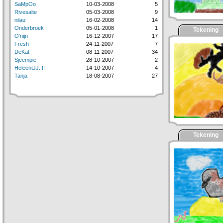
SaMpOo
10-03-2008
5
Rivesalte
05-03-2008
9
nilau
16-02-2008
14
Onderbroek
05-01-2008
1
Tekening
O'nijn
16-12-2007
17
Fresh
24-11-2007
7
DeKat
08-11-2007
34
Sjeempie
28-10-2007
2
HeleentJJ..!!
14-10-2007
4
Tanja
18-08-2007
27
Tekening