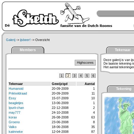
Galerij
->
ijsbeer!
-> Overzicht
Members
Tekenaar
Deze galerij is van ij
Highscores
De laatste tekening 
Het aantal tekeningen 
1
2
3
4
5
6
Tekenaar
Gewijzigd
Aantal
Humanoid
20-09-2009
1
Tekening
Prikkeldraad
20-09-2009
11
Essy
15-07-2009
10
beagletjes
13-06-2009
1
Ipurii-chan
22-12-2008
2
may777
24-10-2008
4
korax
26-08-2008
63
Groeno
23-06-2008
8
Valko
18-06-2008
35
katinneke
12-04-2008
87