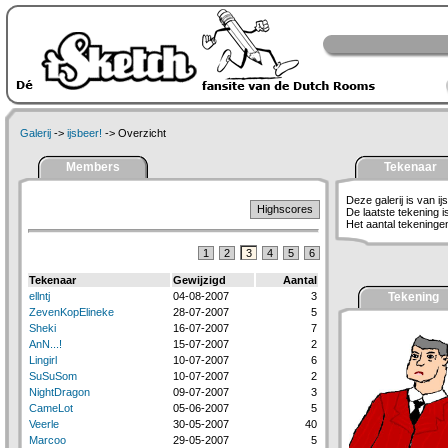
Galerij
->
ijsbeer!
-> Overzicht
Members
Tekenaar
Deze galerij is van ij
Highscores
De laatste tekening 
Het aantal tekeningen 
1
2
3
4
5
6
Tekenaar
Gewijzigd
Aantal
ellntj
04-08-2007
3
Tekening
ZevenKopElineke
28-07-2007
5
Sheki
16-07-2007
7
AnN...!
15-07-2007
2
Lingirl
10-07-2007
6
SuSuSom
10-07-2007
2
NightDragon
09-07-2007
3
CameLot
05-06-2007
5
Veerle
30-05-2007
40
Marcoo
29-05-2007
5