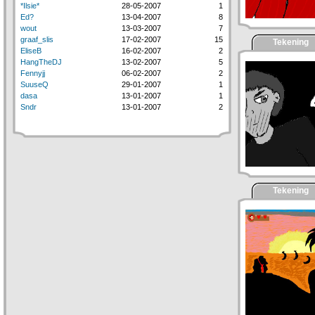
*Ilsie*
28-05-2007
1
Ed?
13-04-2007
8
wout
13-03-2007
7
graaf_slis
17-02-2007
15
Tekening
EliseB
16-02-2007
2
HangTheDJ
13-02-2007
5
Fennyjj
06-02-2007
2
SuuseQ
29-01-2007
1
dasa
13-01-2007
1
Sndr
13-01-2007
2
Tekening