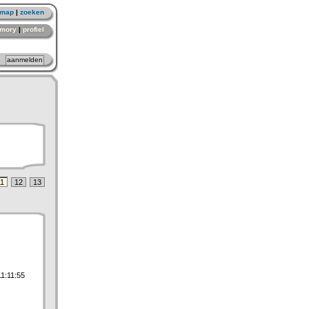
emap
|
zoeken
mory
|
profiel
11
12
13
1:11:55