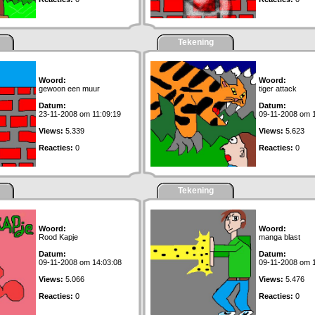
Tekening
Woord:
Woord:
gewoon een muur
tiger attack
Datum:
Datum:
23-11-2008 om 11:09:19
09-11-2008 om 
Views:
5.339
Views:
5.623
Reacties:
0
Reacties:
0
Tekening
Woord:
Woord:
Rood Kapje
manga blast
Datum:
Datum:
09-11-2008 om 14:03:08
09-11-2008 om 
Views:
5.066
Views:
5.476
Reacties:
0
Reacties:
0