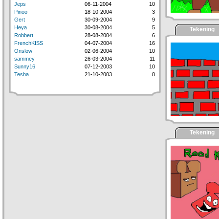
Jeps
06-11-2004
10
Pinoo
18-10-2004
3
Gert
30-09-2004
9
Heya
30-08-2004
5
Tekening
Robbert
28-08-2004
6
FrenchKISS
04-07-2004
16
Onslow
02-06-2004
10
sammey
26-03-2004
11
Sunny16
07-12-2003
10
Tesha
21-10-2003
8
Tekening