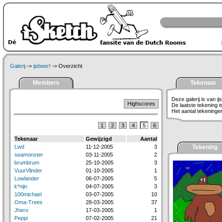
Galerij
->
ijsbeer!
-> Overzicht
Members
Tekenaar
Deze galerij is van ij
Highscores
De laatste tekening 
Het aantal tekeningen 
1
2
3
4
5
6
Tekenaar
Gewijzigd
Aantal
Lwd
11-12-2005
3
Tekening
seamonster
03-11-2005
2
brumbrum
25-10-2005
3
VuurVlinder
01-10-2005
1
Lowlander
06-07-2005
5
k*nijn
04-07-2005
3
100michael
03-07-2005
10
Oma-Trees
28-03-2005
37
Jhero
17-03-2005
1
Peppi
07-02-2005
21