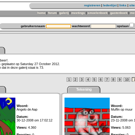
registreren
|
ledenlijst
|
links
|
sit
home
|
forum
|
galerij
|
meetings
|
smoelenboek
|
gastenboek
|
me
gebruikersnaam
wachtwoord
opslaan
sbeer!.
is geplaatst op Saturday 27 October 2012.
dat in deze galerij staat is 73.
1
2
3
4
5
6
7
8
9
10
Tekening
Woord:
Woord:
Angelo de Aap
Muffin op muur
Datum:
Datum:
30-12-2008 om 17:02:12
23-11-2008 om 1
Views:
4.360
Views:
5.063
Reacties:
0
Reacties:
0