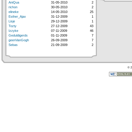
AniQua
31-05-2010
2
richon
30-05-2010
2
elineke
14-05-2010
25
Esther_Ajax
31-12-2009
1
Lisje
29-12-2009
1
Tozty
27-12-2009
43
Izzyke
07-11-2009
46
Geduldigerds
01-11-2009
7
geenVanGogh
26-09-2009
7
Sebas
21-09-2009
2
© 2