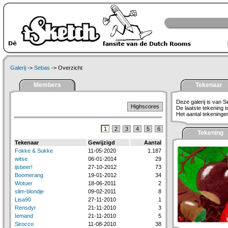
Galerij
->
Sebas
-> Overzicht
Members
Tekenaar
Deze galerij is van S
Highscores
De laatste tekening 
Het aantal tekeningen 
1
2
3
4
5
6
Tekening
Tekenaar
Gewijzigd
Aantal
Fokke & Sukke
11-05-2020
1.187
witse
06-01-2014
29
ijsbeer!
27-10-2012
73
Boomerang
19-01-2012
34
Wotuer
18-06-2011
2
slim-blondje
09-02-2011
8
Lisa90
27-11-2010
1
Rensdyr
21-11-2010
3
Iemand
21-11-2010
5
Sirocco
11-08-2010
38