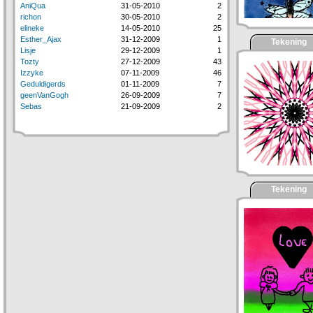
AniQua
31-05-2010
2
richon
30-05-2010
2
elineke
14-05-2010
25
Esther_Ajax
31-12-2009
1
Tekening
Lisje
29-12-2009
1
Tozty
27-12-2009
43
Izzyke
07-11-2009
46
Geduldigerds
01-11-2009
7
geenVanGogh
26-09-2009
7
Sebas
21-09-2009
2
Tekening