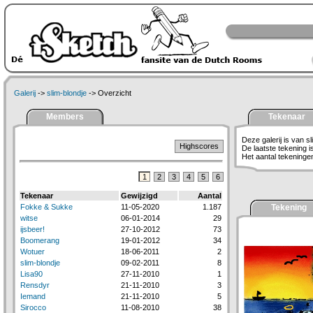
Galerij
->
slim-blondje
-> Overzicht
Members
Tekenaar
Deze galerij is van sl
Highscores
De laatste tekening 
Het aantal tekeningen 
1
2
3
4
5
6
Tekenaar
Gewijzigd
Aantal
Fokke & Sukke
11-05-2020
1.187
Tekening
witse
06-01-2014
29
ijsbeer!
27-10-2012
73
Boomerang
19-01-2012
34
Wotuer
18-06-2011
2
slim-blondje
09-02-2011
8
Lisa90
27-11-2010
1
Rensdyr
21-11-2010
3
Iemand
21-11-2010
5
Sirocco
11-08-2010
38