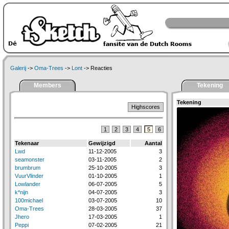
Galerij
->
Oma-Trees
->
Lont
-> Reacties
Members
Tekening
Tekening
Highscores
1
2
3
4
5
6
Tekenaar
Gewijzigd
Aantal
Lwd
11-12-2005
3
seamonster
03-11-2005
2
brumbrum
25-10-2005
3
VuurVlinder
01-10-2005
1
Lowlander
06-07-2005
5
k*nijn
04-07-2005
3
100michael
03-07-2005
10
Oma-Trees
28-03-2005
37
Jhero
17-03-2005
1
Peppi
07-02-2005
21