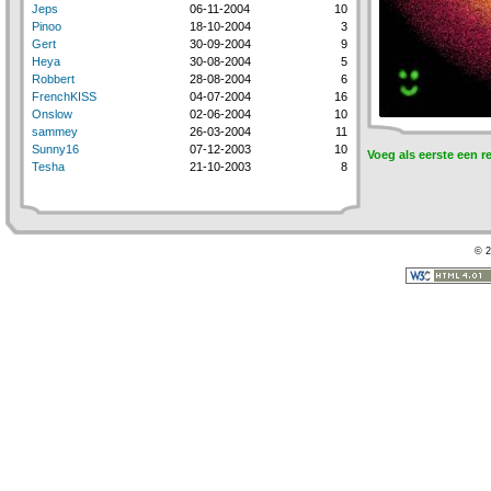
Jeps
06-11-2004
10
Pinoo
18-10-2004
3
Gert
30-09-2004
9
Heya
30-08-2004
5
Robbert
28-08-2004
6
FrenchKISS
04-07-2004
16
Onslow
02-06-2004
10
sammey
26-03-2004
11
Sunny16
07-12-2003
10
Voeg als eerste een r
Tesha
21-10-2003
8
© 2