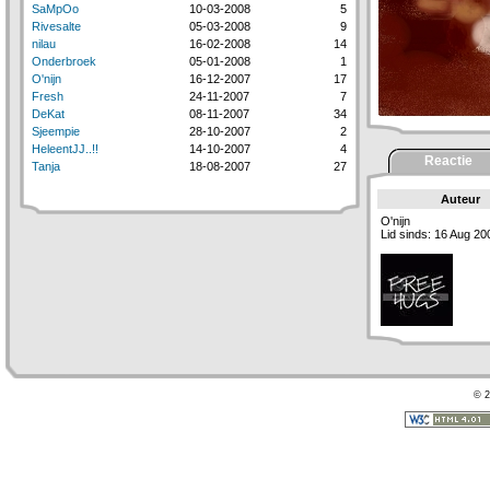
SaMpOo
10-03-2008
5
Rivesalte
05-03-2008
9
nilau
16-02-2008
14
Onderbroek
05-01-2008
1
O'nijn
16-12-2007
17
Fresh
24-11-2007
7
DeKat
08-11-2007
34
Sjeempie
28-10-2007
2
HeleentJJ..!!
14-10-2007
4
Reactie
Tanja
18-08-2007
27
Auteur
O'nijn
Lid sinds: 16 Aug 20
© 2