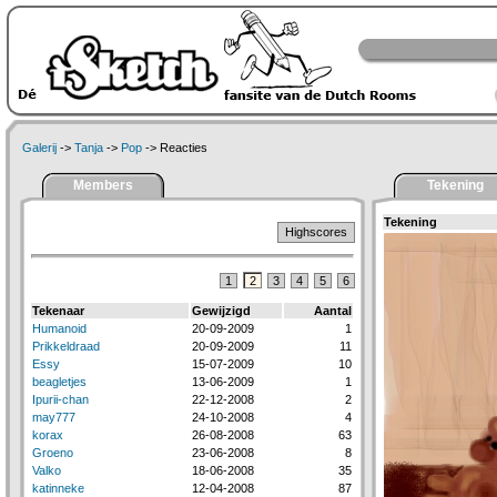
Galerij
->
Tanja
->
Pop
-> Reacties
Members
Tekening
Tekening
Highscores
1
2
3
4
5
6
Tekenaar
Gewijzigd
Aantal
Humanoid
20-09-2009
1
Prikkeldraad
20-09-2009
11
Essy
15-07-2009
10
beagletjes
13-06-2009
1
Ipurii-chan
22-12-2008
2
may777
24-10-2008
4
korax
26-08-2008
63
Groeno
23-06-2008
8
Valko
18-06-2008
35
katinneke
12-04-2008
87