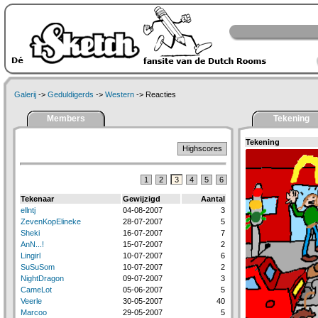
Galerij
->
Geduldigerds
->
Western
-> Reacties
Members
Tekening
Tekening
Highscores
1
2
3
4
5
6
Tekenaar
Gewijzigd
Aantal
ellntj
04-08-2007
3
ZevenKopElineke
28-07-2007
5
Sheki
16-07-2007
7
AnN...!
15-07-2007
2
Lingirl
10-07-2007
6
SuSuSom
10-07-2007
2
NightDragon
09-07-2007
3
CameLot
05-06-2007
5
Veerle
30-05-2007
40
Marcoo
29-05-2007
5