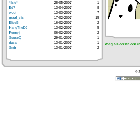
*Ilsie*
28-05-2007
1
Ed?
13-04-2007
8
wout
13-03-2007
7
graaf_slis
17-02-2007
15
EliseB
16-02-2007
2
HangTheDJ
13-02-2007
5
Fennyjj
06-02-2007
2
SuuseQ
29-01-2007
1
dasa
13-01-2007
1
Voeg als eerste een r
Sndr
13-01-2007
2
© 2