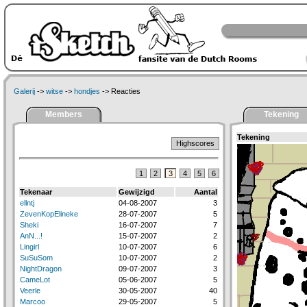
Galerij
->
witse
->
hondjes
-> Reacties
Members
Tekening
Tekening
Highscores
1
2
3
4
5
6
Tekenaar
Gewijzigd
Aantal
ellntj
04-08-2007
3
ZevenKopElineke
28-07-2007
5
Sheki
16-07-2007
7
AnN...!
15-07-2007
2
Lingirl
10-07-2007
6
SuSuSom
10-07-2007
2
NightDragon
09-07-2007
3
CameLot
05-06-2007
5
Veerle
30-05-2007
40
Marcoo
29-05-2007
5