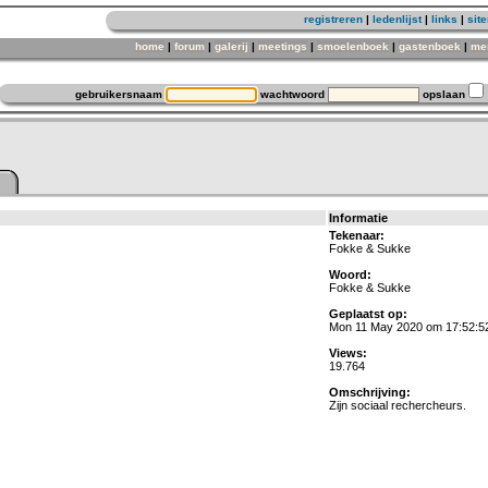
registreren
|
ledenlijst
|
links
|
sit
home
|
forum
|
galerij
|
meetings
|
smoelenboek
|
gastenboek
|
me
gebruikersnaam
wachtwoord
opslaan
Informatie
Tekenaar:
Fokke & Sukke
Woord:
Fokke & Sukke
Geplaatst op:
Mon 11 May 2020 om 17:52:5
Views:
19.764
Omschrijving:
Zijn sociaal rechercheurs.