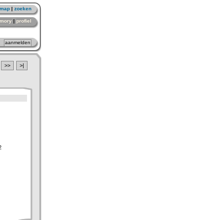
emap
|
zoeken
mory
|
profiel
>>
>|
2