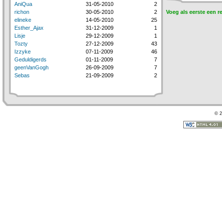
AniQua
31-05-2010
2
richon
30-05-2010
2
Voeg als eerste een r
elineke
14-05-2010
25
Esther_Ajax
31-12-2009
1
Lisje
29-12-2009
1
Tozty
27-12-2009
43
Izzyke
07-11-2009
46
Geduldigerds
01-11-2009
7
geenVanGogh
26-09-2009
7
Sebas
21-09-2009
2
© 2