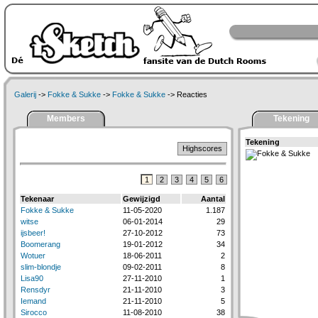
Galerij
->
Fokke & Sukke
->
Fokke & Sukke
-> Reacties
Members
Tekening
Tekening
Highscores
1
2
3
4
5
6
Tekenaar
Gewijzigd
Aantal
Fokke & Sukke
11-05-2020
1.187
witse
06-01-2014
29
ijsbeer!
27-10-2012
73
Boomerang
19-01-2012
34
Wotuer
18-06-2011
2
slim-blondje
09-02-2011
8
Lisa90
27-11-2010
1
Rensdyr
21-11-2010
3
Iemand
21-11-2010
5
Sirocco
11-08-2010
38