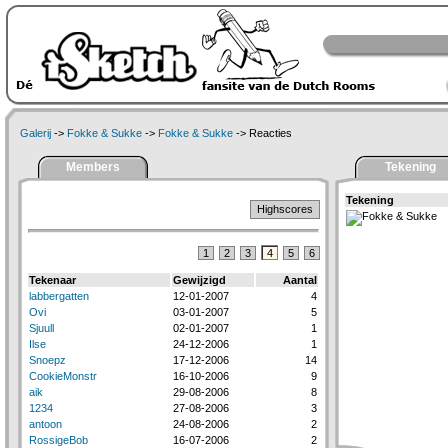
Galerij
->
Fokke & Sukke
->
Fokke & Sukke
-> Reacties
Members
Tekening
Tekening
Highscores
1
2
3
4
5
6
Tekenaar
Gewijzigd
Aantal
labbergatten
12-01-2007
4
Ovi
03-01-2007
5
Sjuull
02-01-2007
1
Ilse
24-12-2006
1
Snoepz
17-12-2006
14
CookieMonstr
16-10-2006
9
aik
29-08-2006
8
1234
27-08-2006
3
antoon
24-08-2006
2
RossigeBob
16-07-2006
2