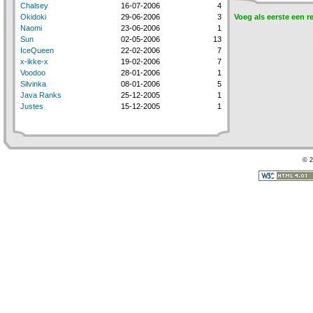
Chalsey
16-07-2006
4
Okidoki
29-06-2006
3
Voeg als eerste een r
Naomi
23-06-2006
1
Sun
02-05-2006
13
IceQueen
22-02-2006
7
x-ikke-x
19-02-2006
7
Voodoo
28-01-2006
1
Silvinka
08-01-2006
5
Java Ranks
25-12-2005
1
Justes
15-12-2005
1
© 2