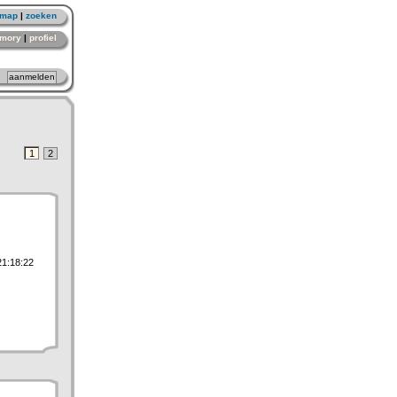
emap
|
zoeken
mory
|
profiel
1
2
21:18:22