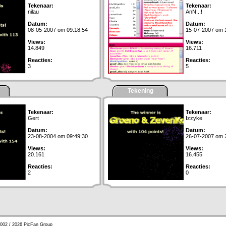
Tekenaar:
Tekenaar:
nilau
AnN...!
Datum:
Datum:
08-05-2007 om 09:18:54
15-07-2007 om 
Views:
Views:
14.849
16.711
Reacties:
Reacties:
3
5
Tekening
Tekenaar:
Tekenaar:
Gert
Izzyke
Datum:
Datum:
23-08-2004 om 09:49:30
26-07-2007 om 
Views:
Views:
20.161
16.455
Reacties:
Reacties:
2
0
002 / 2026 PicFan Group