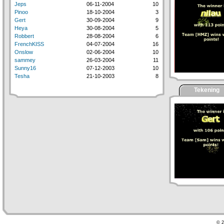
Jeps
06-11-2004
10
Pinoo
18-10-2004
3
Gert
30-09-2004
9
Heya
30-08-2004
5
Robbert
28-08-2004
6
FrenchKISS
04-07-2004
16
Onslow
02-06-2004
10
sammey
26-03-2004
11
Sunny16
07-12-2003
10
Tesha
21-10-2003
8
Tekening
© 2