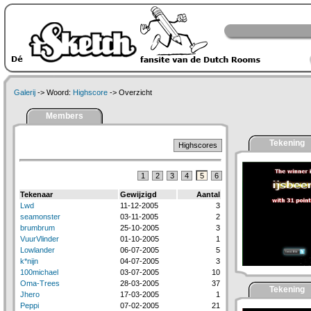
Galerij
-> Woord:
Highscore
-> Overzicht
Members
Tekening
Highscores
1
2
3
4
5
6
Tekenaar
Gewijzigd
Aantal
Lwd
11-12-2005
3
seamonster
03-11-2005
2
brumbrum
25-10-2005
3
VuurVlinder
01-10-2005
1
Lowlander
06-07-2005
5
k*nijn
04-07-2005
3
100michael
03-07-2005
10
Oma-Trees
28-03-2005
37
Tekening
Jhero
17-03-2005
1
Peppi
07-02-2005
21