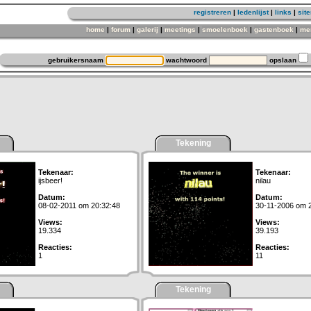
registreren
|
ledenlijst
|
links
|
sit
home
|
forum
|
galerij
|
meetings
|
smoelenboek
|
gastenboek
|
me
gebruikersnaam
wachtwoord
opslaan
Tekening
Tekenaar:
Tekenaar:
ijsbeer!
nilau
Datum:
Datum:
08-02-2011 om 20:32:48
30-11-2006 om 
Views:
Views:
19.334
39.193
Reacties:
Reacties:
1
11
Tekening