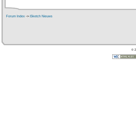
Forum Index
->
iSketch Nieuws
© 2