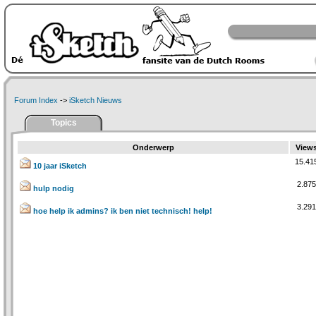
Forum Index
->
iSketch Nieuws
Topics
Onderwerp
View
15.41
10 jaar iSketch
2.875
hulp nodig
3.291
hoe help ik admins? ik ben niet technisch! help!