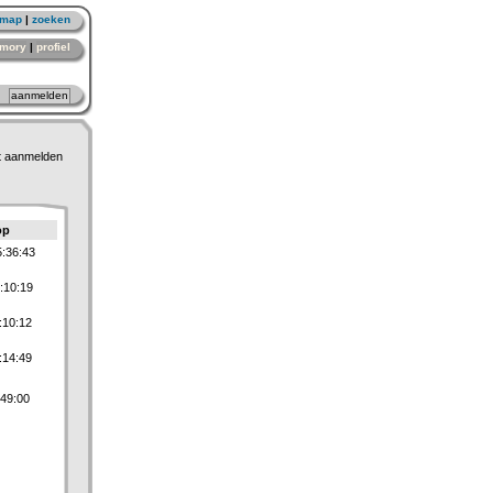
emap
|
zoeken
mory
|
profiel
t aanmelden
op
:36:43
:10:19
:10:12
:14:49
:49:00