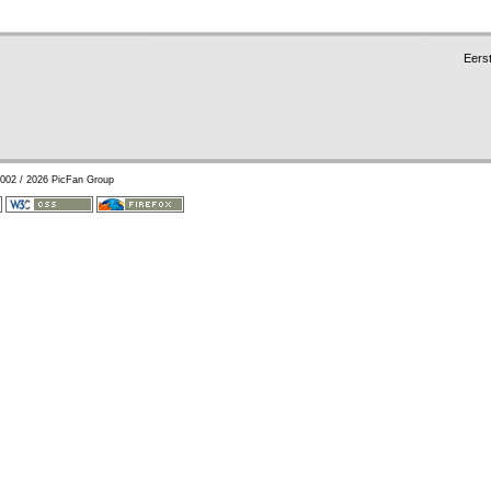
Eers
002 / 2026 PicFan Group