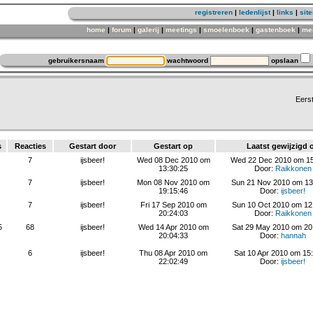
registreren
|
ledenlijst
|
links
|
sit
home
|
forum
|
galerij
|
meetings
|
smoelenboek
|
gastenboek
|
me
gebruikersnaam
wachtwoord
opslaan
Eers
s
Reacties
Gestart door
Gestart op
Laatst gewijzigd 
7
ijsbeer!
Wed 08 Dec 2010 om
Wed 22 Dec 2010 om 15
13:30:25
Door:
Raikkonen
7
ijsbeer!
Mon 08 Nov 2010 om
Sun 21 Nov 2010 om 13
19:15:46
Door:
ijsbeer!
7
ijsbeer!
Fri 17 Sep 2010 om
Sun 10 Oct 2010 om 12
20:24:03
Door:
Raikkonen
5
68
ijsbeer!
Wed 14 Apr 2010 om
Sat 29 May 2010 om 20
20:04:33
Door:
hannah
6
ijsbeer!
Thu 08 Apr 2010 om
Sat 10 Apr 2010 om 15
22:02:49
Door:
ijsbeer!