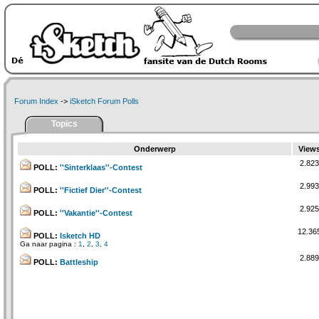
Forum Index
->
iSketch Forum Polls
Topics
Onderwerp
View
2.823
POLL:
''Sinterklaas''-Contest
2.993
POLL:
''Fictief Dier''-Contest
2.925
POLL:
''Vakantie''-Contest
12.36
POLL:
Isketch HD
Ga naar pagina :
1
,
2
,
3
,
4
2.889
POLL:
Battleship