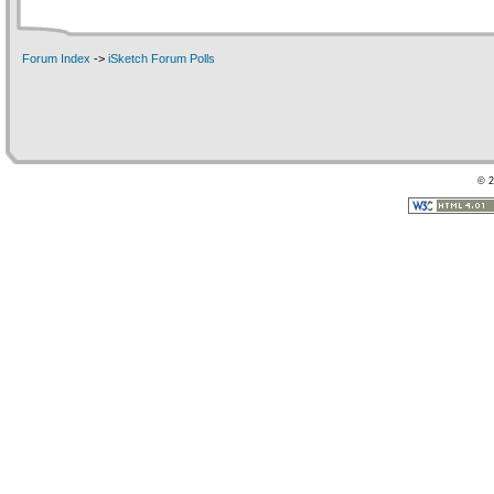
Forum Index
->
iSketch Forum Polls
© 2