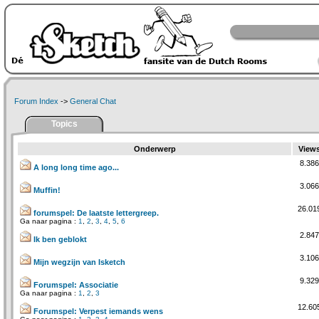
Forum Index
->
General Chat
Topics
Onderwerp
View
8.386
A long long time ago...
3.066
Muffin!
26.01
forumspel: De laatste lettergreep.
Ga naar pagina :
1
,
2
,
3
,
4
,
5
,
6
2.847
Ik ben geblokt
3.106
Mijn wegzijn van Isketch
9.329
Forumspel: Associatie
Ga naar pagina :
1
,
2
,
3
12.60
Forumspel: Verpest iemands wens