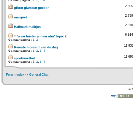
Ga naar pagina :
1
,
2
,
3
,
4
2.895
glitter glamour gordon
2.739
margriet
2.870
Hallmark mailtjes
6.914
T 'waar luister je naar atm' topic 2.
Ga naar pagina :
1
,
2
11.93
Raarste moment van de dag
Ga naar pagina :
1
,
2
,
3
,
4
11.69
sport/voetbal
Ga naar pagina :
1
,
2
,
3
,
4
Forum Index
->
General Chat
© 2