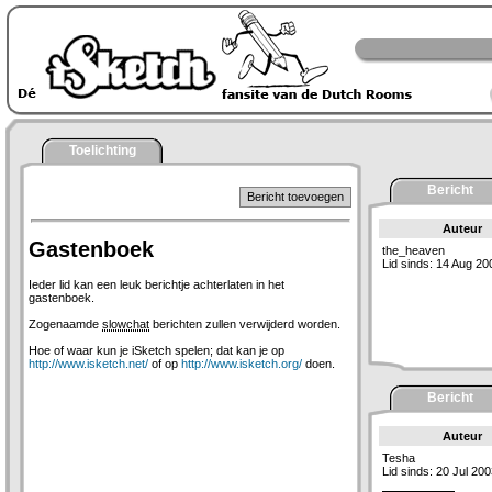
Toelichting
Bericht
Bericht toevoegen
Auteur
Gastenboek
the_heaven
Lid sinds: 14 Aug 20
Ieder lid kan een leuk berichtje achterlaten in het
gastenboek.
Zogenaamde
slowchat
berichten zullen verwijderd worden.
Hoe of waar kun je iSketch spelen; dat kan je op
http://www.isketch.net/
of op
http://www.isketch.org/
doen.
Bericht
Auteur
Tesha
Lid sinds: 20 Jul 20